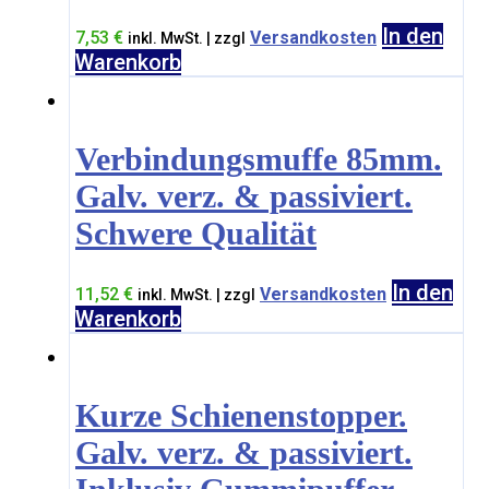
In den
7,53
€
Versandkosten
inkl. MwSt. | zzgl
Warenkorb
Verbindungsmuffe 85mm.
Galv. verz. & passiviert.
Schwere Qualität
In den
11,52
€
Versandkosten
inkl. MwSt. | zzgl
Warenkorb
Kurze Schienenstopper.
Galv. verz. & passiviert.