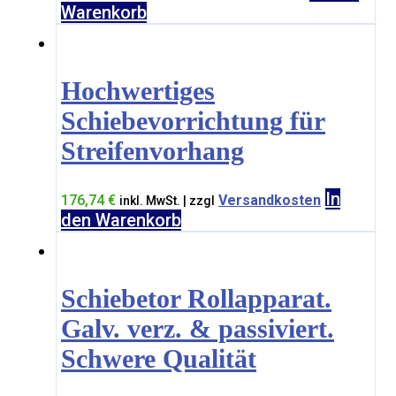
Warenkorb
Hochwertiges
Schiebevorrichtung für
Streifenvorhang
In
176,74
€
Versandkosten
inkl. MwSt. | zzgl
den Warenkorb
Schiebetor Rollapparat.
Galv. verz. & passiviert.
Schwere Qualität