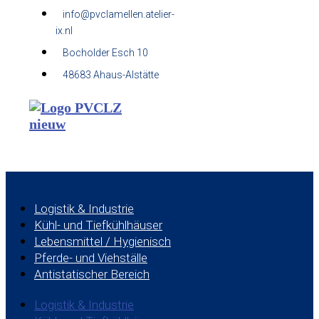
info@pvclamellen.atelier-
ix.nl
Bocholder Esch 10
48683 Ahaus-Alstätte
Logistik & Industrie
Kühl- und Tiefkühlhäuser
Lebensmittel / Hygienisch
Pferde- und Viehställe
Antistatischer Bereich
Logistik & Industrie