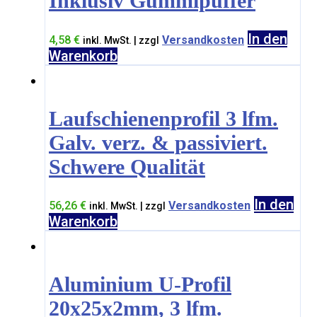
Inklusiv Gummipuffer
In den
4,58
€
Versandkosten
inkl. MwSt. | zzgl
Warenkorb
Laufschienenprofil 3 lfm.
Galv. verz. & passiviert.
Schwere Qualität
In den
56,26
€
Versandkosten
inkl. MwSt. | zzgl
Warenkorb
Aluminium U-Profil
20x25x2mm, 3 lfm.