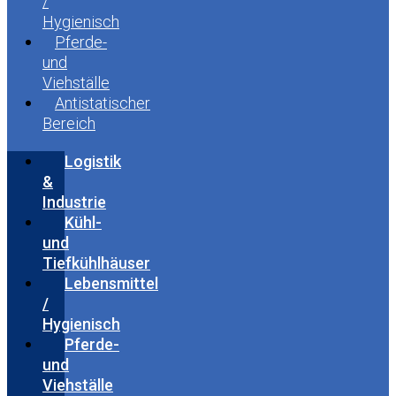
/
Hygienisch
Pferde-
und
Viehställe
Antistatischer
Bereich
Logistik
&
Industrie
Kühl-
und
Tiefkühlhäuser
Lebensmittel
/
Hygienisch
Pferde-
und
Viehställe