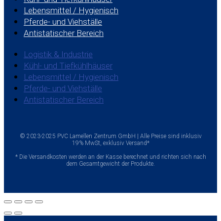
Lebensmittel / Hygienisch
Pferde- und Viehställe
Antistatischer Bereich
Logistik & Industrie
Kühl- und Tiefkühlhäuser
Lebensmittel / Hygienisch
Pferde- und Viehställe
Antistatischer Bereich
© 2023-2025 PVC Lamellen Zentrum GmbH | Alle Preise sind inklusiv
19% MwSt, exklusiv Versand*
* Die Versandkosten werden an der Kasse berechnet und richten sich nach
dem Gesamtgewicht der Produkte.