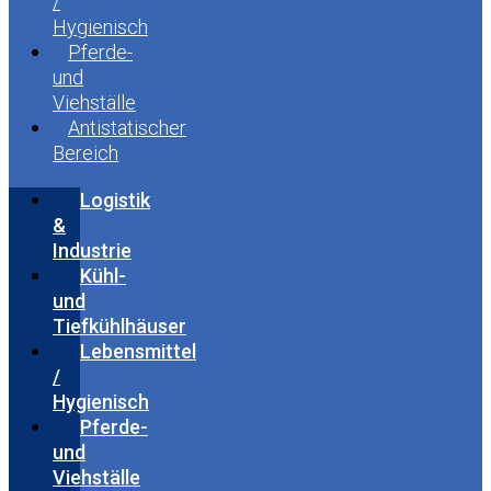
/
Hygienisch
Pferde-
und
Viehställe
Antistatischer
Bereich
Logistik
&
Industrie
Kühl-
und
Tiefkühlhäuser
Lebensmittel
/
Hygienisch
Pferde-
und
Viehställe